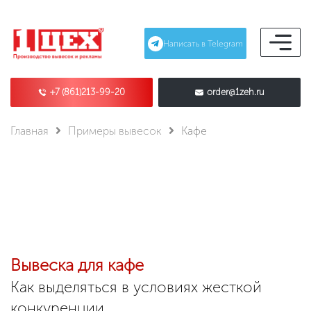
Написать в Telegram
+7 (861)213-99-20
order@1zeh.ru
Главная
Примеры вывесок
Кафе
Вывеска
для кафе
Как выделяться в условиях жесткой
конкуренции